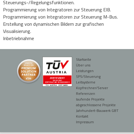
Steuerungs-/Regelungsfunktionen.
Programmierung von Integratoren zur Steuerung EIB.
Programmierung von Integratoren zur Steuerung M-Bus.
Erstellung von dynamischen Bildern zur grafischen
Visualisierung.
Inbetriebnahme
Startseite
Über uns
Leistungen
SPS/Steuerung
Leitsysteme
Kopfrechner/Server
Referenzen
laufende Projekte
abgeschlossene Projekte
Jahrhundert-Bauwerk GBT
Kontakt
Impressum